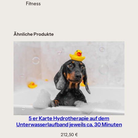
s
Fitness
e
D
a
u
Ähnliche Produkte
e
r
c
a
.
9
0
M
i
n
5 er Karte Hydrotherapie auf dem
u
Unterwasserlaufband jeweils ca. 30 Minuten
t
212,50
€