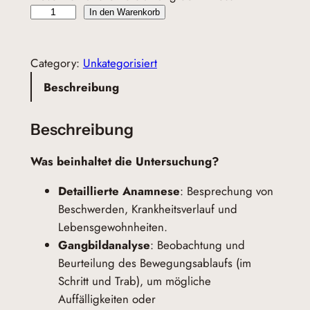
E
In den Warenkorb
r
s
Category:
Unkategorisiert
t
u
Beschreibung
n
t
Beschreibung
e
r
Was beinhaltet die Untersuchung?
s
Detaillierte Anamnese
: Besprechung von
u
Beschwerden, Krankheitsverlauf und
c
Lebensgewohnheiten.
h
Gangbildanalyse
: Beobachtung und
u
Beurteilung des Bewegungsablaufs (im
n
Schritt und Trab), um mögliche
g
Auffälligkeiten oder
i