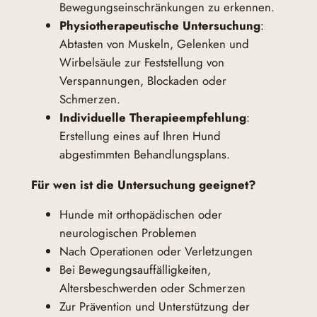
Bewegungseinschränkungen zu erkennen.
n
Physiotherapeutische Untersuchung
:
k
Abtasten von Muskeln, Gelenken und
l
Wirbelsäule zur Feststellung von
.
Verspannungen, Blockaden oder
G
Schmerzen.
a
Individuelle Therapieempfehlung
:
n
Erstellung eines auf Ihren Hund
g
abgestimmten Behandlungsplans.
b
i
Für wen ist die Untersuchung geeignet?
l
d
Hunde mit orthopädischen oder
a
neurologischen Problemen
n
Nach Operationen oder Verletzungen
a
Bei Bewegungsauffälligkeiten,
l
Altersbeschwerden oder Schmerzen
y
Zur Prävention und Unterstützung der